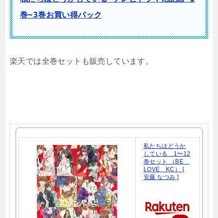
巻~3巻お買い得パック
楽天では全巻セットも販売しています。
私たちはどうか
している 1〜12
巻セット （BE
LOVE KC） [
安藤 なつみ ]