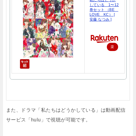
私たちはどうか
している 1〜12
巻セット （BE
LOVE KC） [
安藤 なつみ ]
楽
天
で
購
入
また、ドラマ「私たちはどうかしている」は動画配信
サービス「hulu」で視聴が可能です。