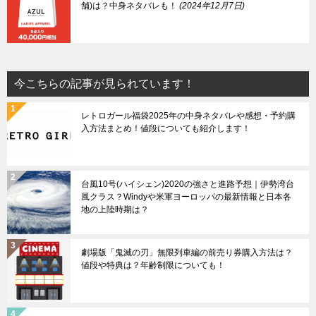
舗)は？中身ネタバレも！
2024年12月7日
今こちらの記事が見られています！
レトロガール福袋2025年の中身ネタバレや感想・予約購
入方法まとめ！値段についても紹介します！
台風10号(ハイシェン)2020の強さと進路予想｜伊勢湾台
風クラス？Windyや米軍ヨーロッパの最新情報と日本各
地の上陸時期は？
劇場版「鬼滅の刃」無限列車編の前売り券購入方法は？
値段や特典は？年齢制限についても！