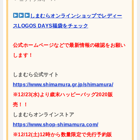
しまむらオンラインショップでレディー
スLOGOS DAYS福袋をチェック
公式ホームページなどで最新情報の確認をお願い
します！
しまむら公式サイト
https://www.shimamura.gr.jp/shimamura/
※12/23(水)より歳末ハッピーバッグ2020販
売！！
しまむらオンラインストア
https://www.shop-shimamura.com/
※12/12(土)12時から数量限定で先行予約販