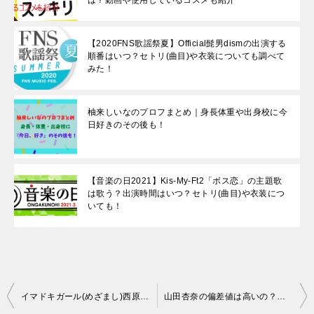
【2020FNS歌謡祭夏】Official髭男dismの出演する
順番はいつ？セトリ(曲目)や衣装についても調べて
みた！
柚来しいなのプロフまとめ｜身長体重や出身校に今
日好きのその後も！
【音楽の日2021】Kis-My-Ft2「ボス恋」の主題歌
は歌う？出演時間はいつ？セトリ(曲目)や衣装につ
いても！
投
イマドキガール(めざまし)西原華音のWiki風プロフィールまとめ！出身校やかわいい画像も調べてみた
山田杏奈の偏差値は高いの？出身中学や高校など学歴を調査！経歴についても！