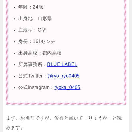
年齢：24歳
出身地：山形県
血液型：O型
身長：161センチ
出身高校：都内高校
所属事務所：
BLUE LABEL
公式Twitter：
@ryo_ryo0405
公式Instagram：
ryoka_0405
まず、お名前ですが、
伶香と書いて「りょうか」と読
みます。