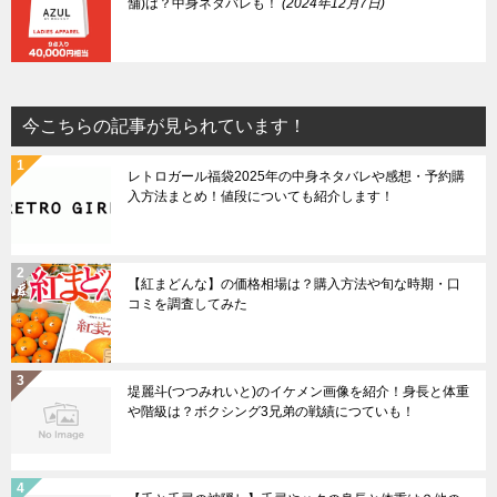
舗)は？中身ネタバレも！
2024年12月7日
今こちらの記事が見られています！
レトロガール福袋2025年の中身ネタバレや感想・予約購
入方法まとめ！値段についても紹介します！
【紅まどんな】の価格相場は？購入方法や旬な時期・口
コミを調査してみた
堤麗斗(つつみれいと)のイケメン画像を紹介！身長と体重
や階級は？ボクシング3兄弟の戦績につていも！