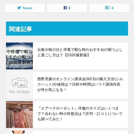
Tweet
0
0
関連記事
台風や雨の日と停電で暇な時のおすすめの暇つぶし
と過ごし方は？【2020最新版】
西野亮廣のオンライン講演会(8/23)の購入方法(シル
クハット)や値段は？日程や時間はいつ？講演内容
が何か気になる！
『エアークローゼット』洋服のサイズはいくつま
で？合わない時の対処法は？評判・口コミについて
も調べてみた！