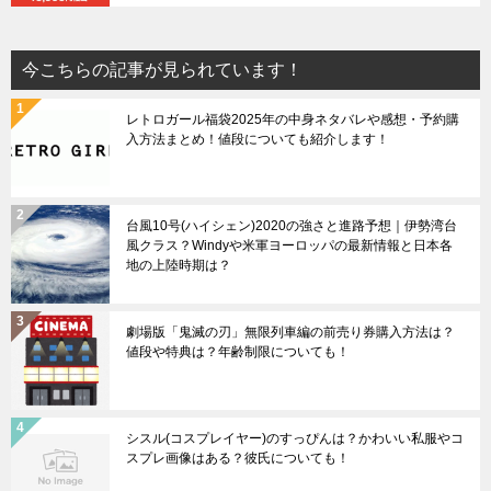
今こちらの記事が見られています！
レトロガール福袋2025年の中身ネタバレや感想・予約購
入方法まとめ！値段についても紹介します！
台風10号(ハイシェン)2020の強さと進路予想｜伊勢湾台
風クラス？Windyや米軍ヨーロッパの最新情報と日本各
地の上陸時期は？
劇場版「鬼滅の刃」無限列車編の前売り券購入方法は？
値段や特典は？年齢制限についても！
シスル(コスプレイヤー)のすっぴんは？かわいい私服やコ
スプレ画像はある？彼氏についても！