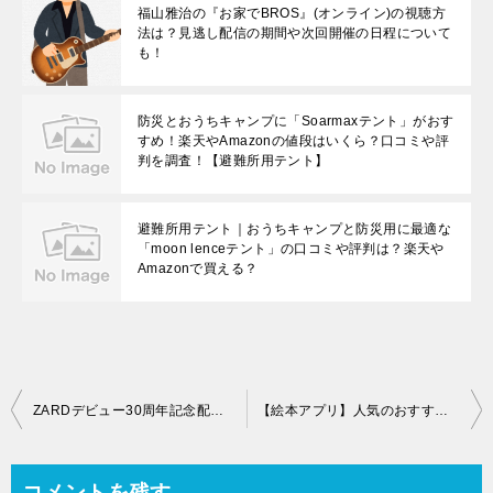
福山雅治の『お家でBROS』(オンライン)の視聴方
法は？見逃し配信の期間や次回開催の日程について
も！
防災とおうちキャンプに「Soarmaxテント」がおす
すめ！楽天やAmazonの値段はいくら？口コミや評
判を調査！【避難所用テント】
避難所用テント｜おうちキャンプと防災用に最適な
「moon lenceテント」の口コミや評判は？楽天や
Amazonで買える？
投
ZARDデビュー30周年記念配信イベントの参加方法は？配信ライブには何が必要？イベントの詳細や見どころ・世間の反応を紹介
【絵本アプリ】人気のおすすめは？無料や英語もある？読み聞かせ10選を紹介！
稿
ナ
コメントを残す