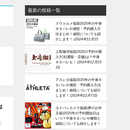
最新の投稿一覧
スヴォルメ福袋2025年の中身
ネタバレや感想・予約購入方
法まとめ！値段についても紹
介します！
2024年12月15
日
上島珈琲福袋2025の予約や購
入方法(通販・店舗)は？中身
ネタバレも！
2024年12月15
日
アスレタ福袋2025年の中身ネ
タバレや感想・予約購入方法
まとめ！値段についても紹介
します！
2024年12月7日
は
ヨドバシカメラ福袋(夢のお年
玉箱)2025年の予約開始日は
いつ？中身ネタバレや種類と
値段についても紹介します！
2024年12月7日