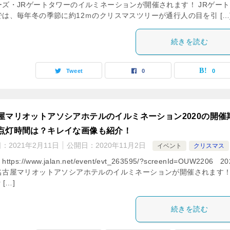
ーズ・JRゲートタワーのイルミネーションが開催されます！ JRゲー
では、毎年冬の季節に約12ｍのクリスマスツリーが通行人の目を引 […
続きを読む
Tweet
0
0
屋マリオットアソシアホテルのイルミネーション2020の開催
点灯時間は？キレイな画像も紹介！
日：
2021年2月11日
公開日：
2020年11月2日
イベント
クリスマス
ttps://www.jalan.net/event/evt_263595/?screenId=OUW2206 20
名古屋マリオットアソシアホテルのイルミネーションが開催されます
 […]
続きを読む