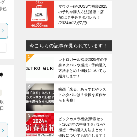
のグ
マウジー(MOUSSY)福袋2025
緑色
の予約や購入方法(通販・店
舗)は？中身ネタバレも！
2024年12月7日
今こちらの記事が見られています！
レトロガール福袋2025年の中
身ネタバレや感想・予約購入
方法まとめ！値段についても
時
紹介します！
映画「来る」あらすじやラス
トネタバレは？最後を原作か
らも考察！
屋駅
1日
ビックカメラ福袋(新春セッ
ト)2024年の中身ネタバレや
感想・予約購入方法まとめ！
値段についても紹介します！