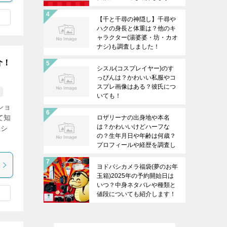
【千と千尋の神隠し】千尋や
ハクの身長と体重は？他のキ
ャラクター(湯婆婆・坊・カオ
ナシ)も調査しました！
介！
シスル(コスプレイヤー)のす
っぴんは？かわいい私服やコ
スプレ画像はある？彼氏につ
いても！
ショ
て知
ロザリーナの出身地や本名
は？かわいいけどハーフな
ーシ
の？生年月日や年齢は何歳？
プロフィールや経歴を調査し
ます！
ヨドバシカメラ福袋(夢のお年
玉箱)2025年の予約開始日は
いつ？中身ネタバレや種類と
値段についても紹介します！