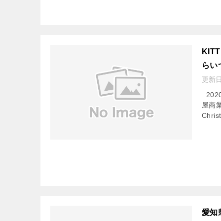
KI
らい
更新
202
屋商業
Chr
愛知