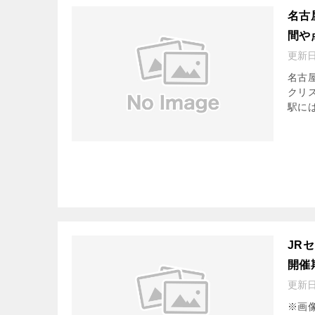
名古
間や
更新
名古
クリ
駅に
JR
開催
更新
※画像