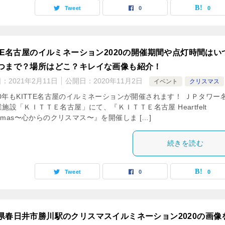
Tweet
0
0
TTE名古屋のイルミネーション2020の開催期間や点灯時間はい
つまで？場所はどこ？キレイな画像も紹介！
日：
2021年2月11日
公開日：
2020年11月2日
イベント
クリスマス
0年もKITTE名古屋のイルミネーションが開催されます！ ＪＰタワー
施設「ＫＩＴＴＥ名古屋」にて、『ＫＩＴＴＥ名古屋 Heartfelt
istmas〜心からのクリスマス〜』を開催しま […]
続きを読む
Tweet
0
0
県春日井市勝川駅のクリスマスイルミネーション2020の画像