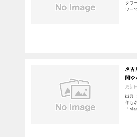
タワ
ワー
名古
間や
更新
出典：h
年も
「Mar