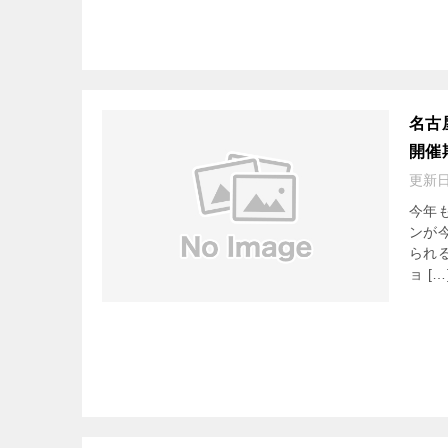
名古
開催
更新
今年
ンが
られ
ョ […