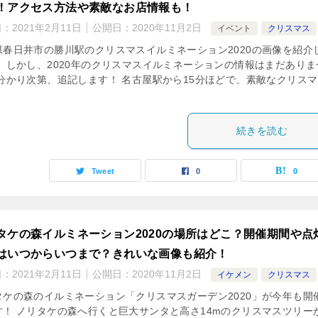
！アクセス方法や素敵なお店情報も！
日：
2021年2月11日
公開日：
2020年11月2日
イベント
クリスマス
県春日井市の勝川駅のクリスマスイルミネーション2020の画像を紹介
！ しかし、2020年のクリスマスイルミネーションの情報はまだありま
 分かり次第、追記します！ 名古屋駅から15分ほどで、素敵なクリスマ
続きを読む
Tweet
0
0
タケの森イルミネーション2020の場所はどこ？開催期間や点
はいつからいつまで？きれいな画像も紹介！
日：
2021年2月11日
公開日：
2020年11月2日
イケメン
クリスマス
タケの森のイルミネーション「クリスマスガーデン2020」が今年も開
す！ ノリタケの森へ行くと巨大サンタと高さ14mのクリスマスツリー