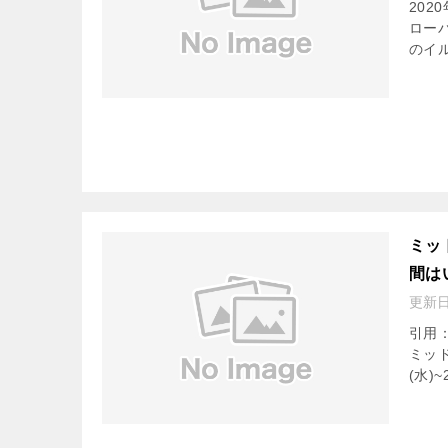
202
ローバ
のイ
ミッ
間は
更新
引用：h
ミッド
(水)~