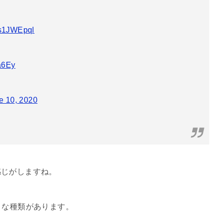
Fls1JWEpql
a6Ey
e 10, 2020
感じがしますね。
うな種類があります。