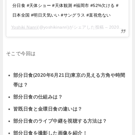
分日食 #天体ショー #天体観測 #福岡市 #52%欠ける #
日本全国 #明日天気いい #サングラス #直視危ない
Yoshiki Nanri
(@yoshikinanri)がシェアした投稿 –
2020年 6月月20日午前7時02分PDT
そこで今回は
部分日食(2020年6月21日)東京の見える方角や時間
帯は？
部分日食の仕組みは？
皆既日食と金環日食の違いは？
部分日食のライブ中継を視聴する方法は？
部分日食を撮影した画像を紹介！