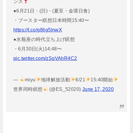
ンス
●6月21日・(日)・(夏至・金環日食)
・ブースター瞑想日本時間15:40〜
https://t.co/g8lig5lnwX
●水瓶座の時代立ち上げ瞑想
・6月30日(火)14:48〜
pic.twitter.com/zSgVAhR4C2
—
miyu
地球解放活動
6/21
15:40開始
世界同時瞑想
(@ES_52020)
June 17, 2020