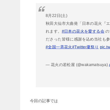
8月22日(土)
秋田大仙市大曲発「日本の花火『エ
れます。
#日本の花火を愛する会
の
ださった皆様に感謝を込め当社も
#全国一斉花火
#Twitter夏祭り
pic.t
— 花火の若松屋 (@wakamatsuya)
今回の記事では