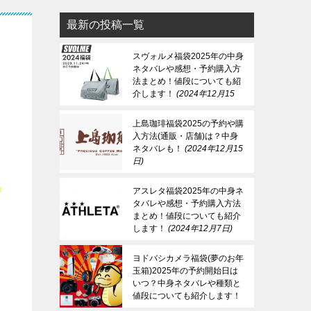
最新の投稿一覧
スヴォルメ福袋2025年の中身
ネタバレや感想・予約購入方
法まとめ！値段についても紹
介します！
2024年12月15
日
上島珈琲福袋2025の予約や購
入方法(通販・店舗)は？中身
ネタバレも！
2024年12月15
日
ち
アスレタ福袋2025年の中身ネ
タバレや感想・予約購入方法
まとめ！値段についても紹介
します！
2024年12月7日
ヨドバシカメラ福袋(夢のお年
玉箱)2025年の予約開始日は
いつ？中身ネタバレや種類と
値段についても紹介します！
2024年12月7日