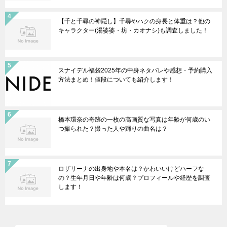
【千と千尋の神隠し】千尋やハクの身長と体重は？他の
キャラクター(湯婆婆・坊・カオナシ)も調査しました！
スナイデル福袋2025年の中身ネタバレや感想・予約購入
方法まとめ！値段についても紹介します！
橋本環奈の奇跡の一枚の高画質な写真は年齢が何歳のい
つ撮られた？撮った人や踊りの曲名は？
ロザリーナの出身地や本名は？かわいいけどハーフな
の？生年月日や年齢は何歳？プロフィールや経歴を調査
します！