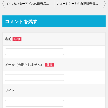
投
かじるバターアイスの販売店はどこ？味や評判はどうなの？入手方法や口コミについても調べてみた！
ショートケーキが自動販売機で？スイーツ缶(ショートケーキ缶)はどこで売ってる？札幌？渋谷？販売場所画像や口コミを調査！
稿
ナ
コメントを残す
ビ
ゲ
名前
必須
ー
シ
ョ
ン
メール（公開されません）
必須
サイト