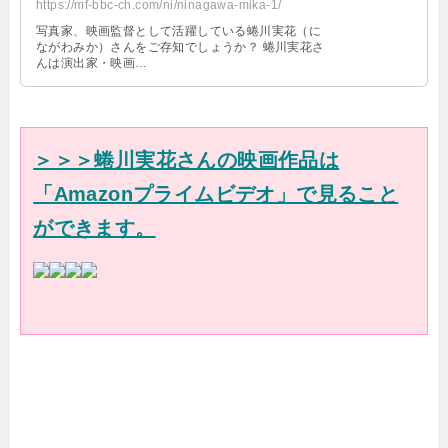
https://mf-bbc-ch.com/ni/ninagawa-mika-1/
写真家、映画監督として活躍している蜷川実花（に
ながわみか）さんをご存知でしょうか？ 蜷川実花さ
んは演出家・映画…
＞＞＞蜷川実花さんの映画作品は
「Amazonプライムビデオ」で見ること
ができます。