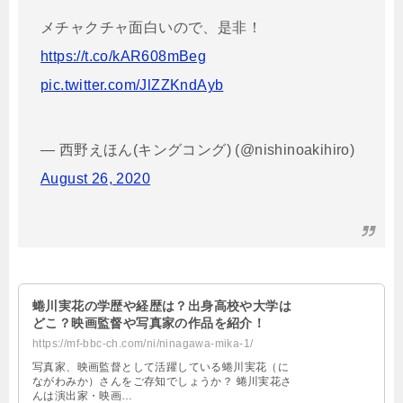
メチャクチャ面白いので、是非！
https://t.co/kAR608mBeg
pic.twitter.com/JlZZKndAyb
— 西野えほん(キングコング) (@nishinoakihiro)
August 26, 2020
蜷川実花の学歴や経歴は？出身高校や大学は
どこ？映画監督や写真家の作品を紹介！
https://mf-bbc-ch.com/ni/ninagawa-mika-1/
写真家、映画監督として活躍している蜷川実花（に
ながわみか）さんをご存知でしょうか？ 蜷川実花さ
んは演出家・映画…