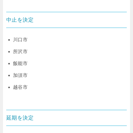
中止を決定
川口市
所沢市
飯能市
加須市
越谷市
延期を決定