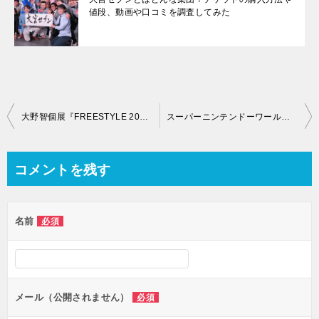
値段、動画や口コミを調査してみた
投
大野智個展『FREESTYLE 2020 大阪』の感想レポ紹介！智のカレーパンはある？
スーパーニンテンドーワールドダイレクトの海外の反応は？最新情報・グッズ・アプリと抽選結果についても！
稿
ナ
コメントを残す
ビ
ゲ
名前
必須
ー
シ
ョ
ン
メール（公開されません）
必須