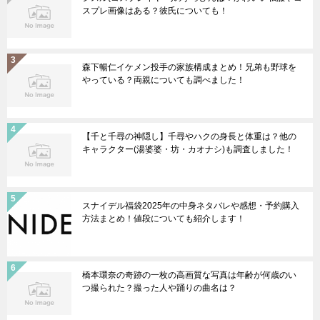
スプレ画像はある？彼氏についても！
森下暢仁イケメン投手の家族構成まとめ！兄弟も野球を
やっている？両親についても調べました！
【千と千尋の神隠し】千尋やハクの身長と体重は？他の
キャラクター(湯婆婆・坊・カオナシ)も調査しました！
スナイデル福袋2025年の中身ネタバレや感想・予約購入
方法まとめ！値段についても紹介します！
橋本環奈の奇跡の一枚の高画質な写真は年齢が何歳のい
つ撮られた？撮った人や踊りの曲名は？