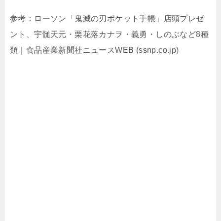
参考：
ローソン「鬼滅の刃ポケット手帳」店頭プレゼ
ント、宇髄天元・栗花落カナヲ・義勇・しのぶなど8種
類｜食品産業新聞社ニュースWEB (ssnp.co.jp)