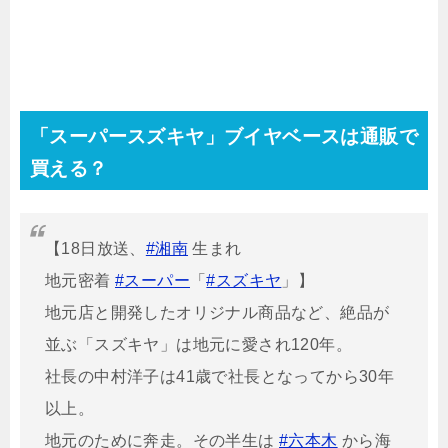
「スーパースズキヤ」ブイヤベースは通販で
買える？
【18日放送、
#湘南
生まれ
地元密着
#スーパー
「
#スズキヤ
」】
地元店と開発したオリジナル商品など、絶品が
並ぶ「スズキヤ」は地元に愛され120年。
社長の中村洋子は41歳で社長となってから30年
以上。
地元のために奔走。その半生は
#六本木
から海