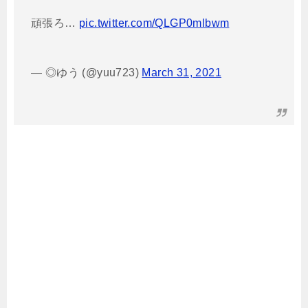
頑張ろ…
pic.twitter.com/QLGP0mlbwm
— ◎ゆう (@yuu723)
March 31, 2021