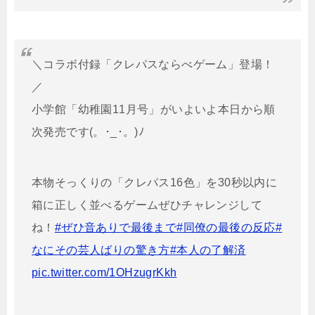
＼コラボ付録「クレパスならべゲーム」登場！
／
小学館「幼稚園11月号」がいよいよ本日から順
次発売です(。･_･。)ﾉ
本物そっくりの「クレパス16色」を30秒以内に
箱に正しく並べるゲームぜひチャレンジして
ね！
#ぜひ音ありで最後まで
#同僚の最後の反応
#
なにその芸人ばりの驚き方
#本人の了解済
pic.twitter.com/1OHzugrKkh