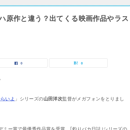
ハ原作と違う？出てくる映画作品やラス
0
0
。
つらいよ
」シリーズの
山田洋次
監督がメガフォンをとりまし
デミー賞で最優秀作品賞を受賞。｢釣りバカ日誌｣シリーズの