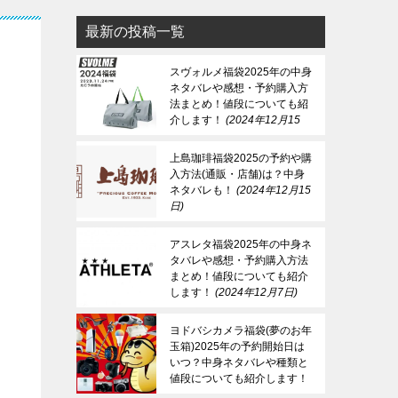
最新の投稿一覧
スヴォルメ福袋2025年の中身
ネタバレや感想・予約購入方
法まとめ！値段についても紹
介します！
2024年12月15
日
上島珈琲福袋2025の予約や購
入方法(通販・店舗)は？中身
ネタバレも！
2024年12月15
日
アスレタ福袋2025年の中身ネ
タバレや感想・予約購入方法
まとめ！値段についても紹介
します！
2024年12月7日
ヨドバシカメラ福袋(夢のお年
玉箱)2025年の予約開始日は
いつ？中身ネタバレや種類と
値段についても紹介します！
2024年12月7日