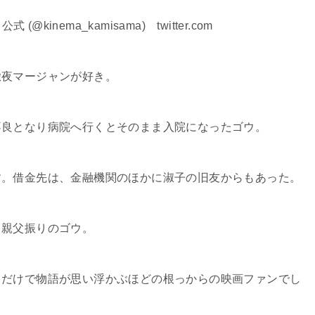
inema_kamisama) twitter.com
徹夜マージャンが好き。
不良となり病院へ行くとそのまま入院になったゴウ。
す。借金先は、金融機関のほかに淑子の旧友からもあった。
メ親父振りのゴウ。
くだけで物語が思い浮かぶほどの根っからの映画ファンでし