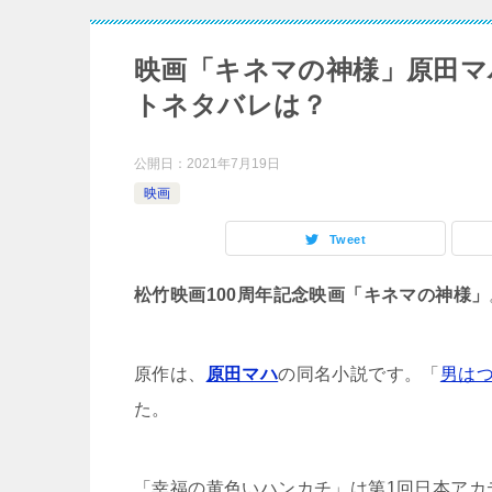
映画「キネマの神様」原田マ
トネタバレは？
公開日：
2021年7月19日
映画
Tweet
松竹映画100周年記念映画「キネマの神様」
原作は、
原田マハ
の同名小説です。「
男は
た。
「幸福の黄色いハンカチ」は第1回日本アカ