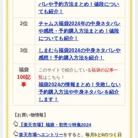
バレや予約方法まとめ！値段につい
ても紹介！
2位
チャムス福袋2024年の中身ネタバレ
や感想・予約購入方法まとめ！値段
についても紹介！
3位
しまむら福袋2024の中身ネタバレや
感想！予約購入方法を紹介！
福袋
このサイトで紹介している
福袋の記事一
100記
覧
はこちら！
事
福袋2024の情報まとめ！失敗しない
予約購入方法や中身ネタバレを紹介
します！
【お買い物情報】
【楽天市場】福袋・初売り特集2024
楽天市場へエントリー
をすると、
毎月5と0のつく日