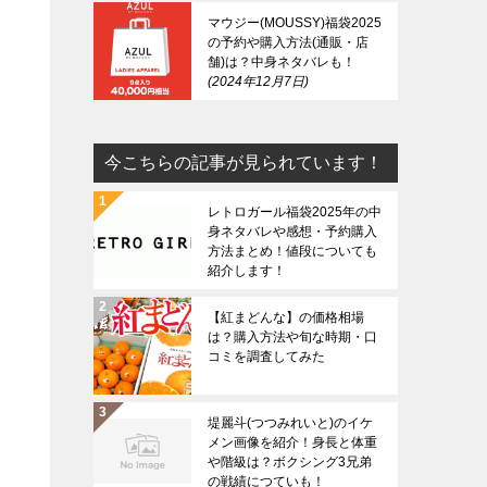
マウジー(MOUSSY)福袋2025
の予約や購入方法(通販・店
舗)は？中身ネタバレも！
2024年12月7日
今こちらの記事が見られています！
レトロガール福袋2025年の中
身ネタバレや感想・予約購入
方法まとめ！値段についても
紹介します！
【紅まどんな】の価格相場
は？購入方法や旬な時期・口
コミを調査してみた
堤麗斗(つつみれいと)のイケ
メン画像を紹介！身長と体重
や階級は？ボクシング3兄弟
の戦績につていも！