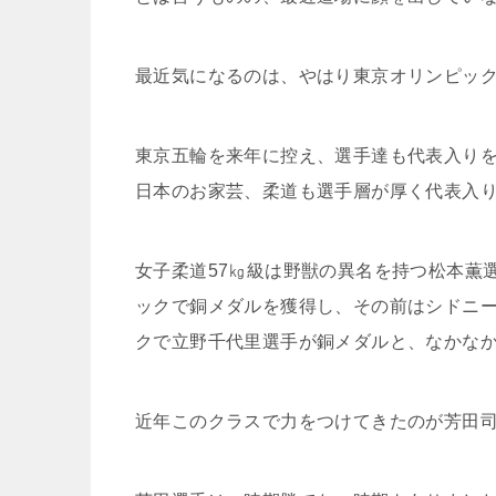
最近気になるのは、やはり東京オリンピッ
東京五輪を来年に控え、選手達も代表入り
日本のお家芸、柔道も選手層が厚く代表入
女子柔道57㎏級は野獣の異名を持つ松本薫
ックで銅メダルを獲得し、その前はシドニ
クで立野千代里選手が銅メダルと、なかな
近年このクラスで力をつけてきたのが芳田