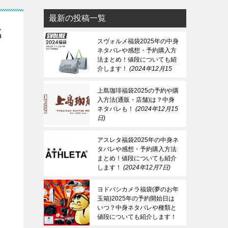
最新の投稿一覧
戦
スヴォルメ福袋2025年の中身
ネタバレや感想・予約購入方
法まとめ！値段についても紹
介します！
2024年12月15
日
上島珈琲福袋2025の予約や購
入方法(通販・店舗)は？中身
ネタバレも！
2024年12月15
日
アスレタ福袋2025年の中身ネ
タバレや感想・予約購入方法
まとめ！値段についても紹介
します！
2024年12月7日
ヨドバシカメラ福袋(夢のお年
玉箱)2025年の予約開始日は
いつ？中身ネタバレや種類と
値段についても紹介します！
2024年12月7日