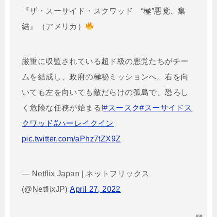
『ザ・スーサイド・スクワッド “極”悪党、集
結』（アメリカ）
厳重に収監されている超ド級の悪党たちがチー
ムを結成し、政府の極秘ミッションへ。右を向
いても左を向いても敵だらけの孤島で、恐ろし
く危険な任務が始まる!
#スースク
#スーサイドス
クワッド
#ハーレイクイン
pic.twitter.com/aPhz7tZX9Z
— Netflix Japan | ネットフリックス
(@NetflixJP)
April 27, 2022