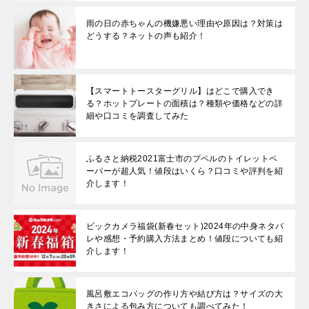
雨の日の赤ちゃんの機嫌悪い理由や原因は？対策は
どうする？ネットの声も紹介！
【スマートトースターグリル】はどこで購入でき
る？ホットプレートの面積は？種類や価格などの詳
細や口コミを調査してみた
ふるさと納税2021富士市のプペルのトイレットペ
ーパーが超人気！値段はいくら？口コミや評判を紹
介します！
ビックカメラ福袋(新春セット)2024年の中身ネタバ
レや感想・予約購入方法まとめ！値段についても紹
介します！
風呂敷エコバッグの作り方や結び方は？サイズの大
きさによる包み方についても調べてみた！