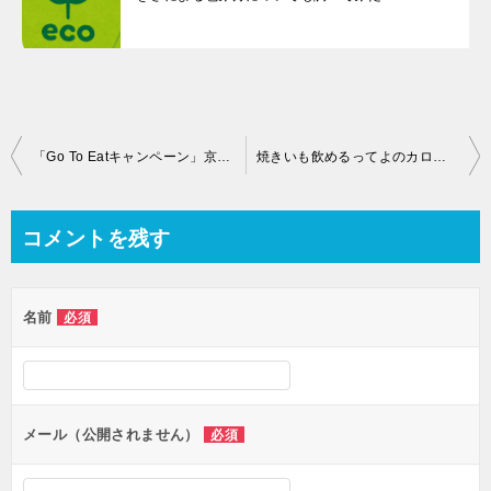
投
「Go To Eatキャンペーン」京都の対象店舗はどこ？期間はいつからいつまで？食事券の購入方法についても！
焼きいも飲めるってよのカロリーや値段は？味の感想や口コミに販売期間も紹介！
稿
ナ
コメントを残す
ビ
ゲ
名前
必須
ー
シ
ョ
ン
メール（公開されません）
必須