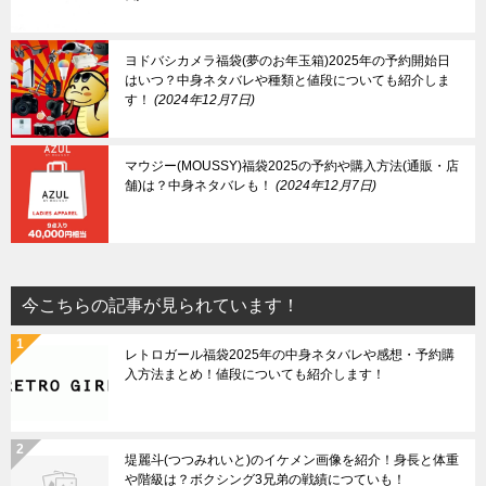
ヨドバシカメラ福袋(夢のお年玉箱)2025年の予約開始日
はいつ？中身ネタバレや種類と値段についても紹介しま
す！
2024年12月7日
マウジー(MOUSSY)福袋2025の予約や購入方法(通販・店
舗)は？中身ネタバレも！
2024年12月7日
今こちらの記事が見られています！
レトロガール福袋2025年の中身ネタバレや感想・予約購
入方法まとめ！値段についても紹介します！
堤麗斗(つつみれいと)のイケメン画像を紹介！身長と体重
や階級は？ボクシング3兄弟の戦績につていも！