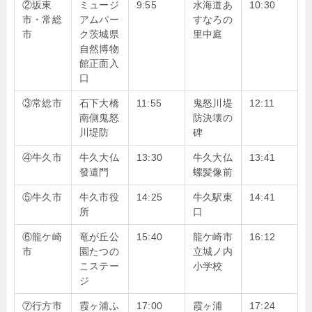
②坂東
ミュージ
9:55
水海道あ
10:30
市・常総
アムパー
すなろの
市
ク茨城県
里中庭
自然博物
館正面入
口
③常総市
石下大橋
11:55
鬼怒川堤
12:11
南側鬼怒
防決壊の
川堤防
碑
④牛久市
牛久大仏
13:30
牛久大仏
13:41
發遣門
螺髪像前
⑤牛久市
牛久市役
14:25
牛久駅東
14:41
所
口
⑥龍ケ崎
竜が丘公
15:40
龍ケ崎市
16:12
市
園たつの
立城ノ内
こステー
小学校
ジ
⑦行方市
霞ヶ浦ふ
17:00
霞ヶ浦
17:24