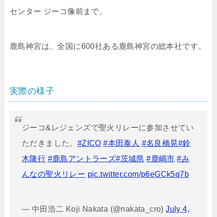
センター ジーコ像前まで。
鹿島神宮は、全国に600社ある鹿島神宮の総本社です。
実際の様子
ジーコ&レジェンズで聖火リレーに参加させてい
ただきました。
#ZICO
#本田泰人
#名良橋晃
#鈴
木隆行
#鹿島アントラーズ
#茨城県
#鹿嶋市
#み
んなの聖火リレー
pic.twitter.com/p6eGCk5q7b
— 中田浩二 Koji Nakata (@nakata_cro)
July 4,