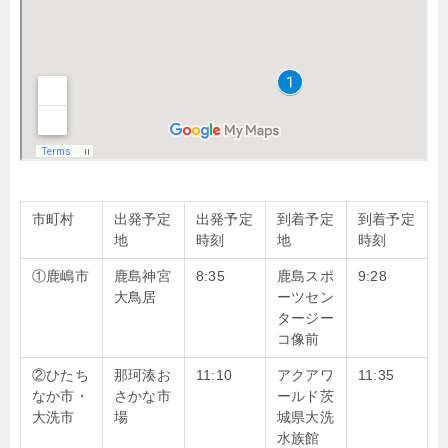
市町村
出発予定
出発予定
到着予定
到着予定
地
時刻
地
時刻
①鹿嶋市
鹿島神宮
8:35
鹿島スポ
9:28
大鳥居
ーツセン
タージー
コ像前
②ひたち
那珂湊お
11:10
アクアワ
11:35
なか市・
さかな市
ールド茨
大洗市
場
城県大洗
水族館