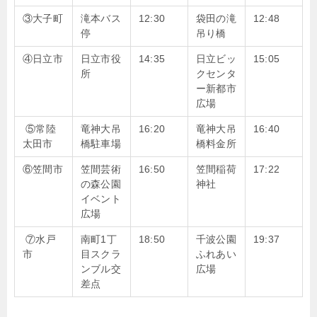
③大子町
滝本バス
12:30
袋田の滝
12:48
停
吊り橋
④日立市
日立市役
14:35
日立ビッ
15:05
所
クセンタ
ー新都市
広場
⑤常陸
竜神大吊
16:20
竜神大吊
16:40
太田市
橋駐車場
橋料金所
⑥笠間市
笠間芸術
16:50
笠間稲荷
17:22
の森公園
神社
イベント
広場
⑦水戸
南町1丁
18:50
千波公園
19:37
市
目スクラ
ふれあい
ンブル交
広場
差点