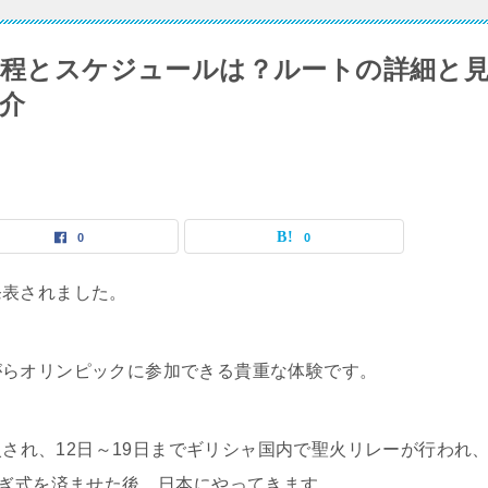
の日程とスケジュールは？ルートの詳細と
介
0
0
発表されました。
がらオリンピックに参加できる貴重な体験です。
採火され、12日～19日までギリシャ国内で聖火リレーが行われ
継ぎ式を済ませた後、日本にやってきます。