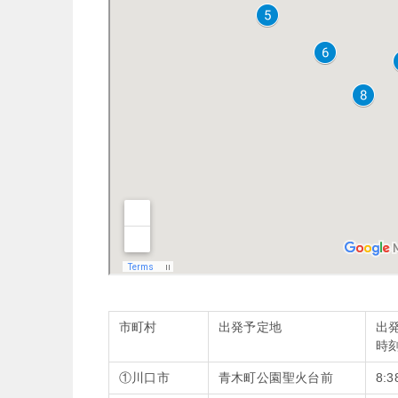
市町村
出発予定地
出
時
①川口市
青木町公園聖火台前
8:3