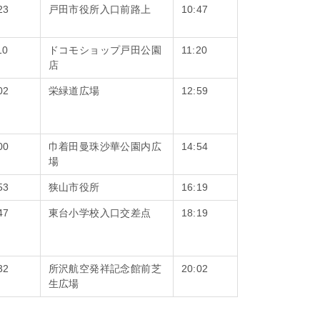
23
戸田市役所入口前路上
10:47
10
ドコモショップ戸田公園
11:20
店
02
栄緑道広場
12:59
00
巾着田曼珠沙華公園内広
14:54
場
53
狭山市役所
16:19
47
東台小学校入口交差点
18:19
32
所沢航空発祥記念館前芝
20:02
生広場