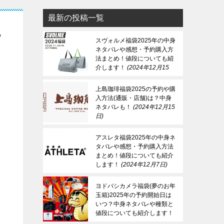
最新の投稿一覧
見
スヴォルメ福袋2025年の中身
ネタバレや感想・予約購入方
法まとめ！値段についても紹
介します！
2024年12月15
日
上島珈琲福袋2025の予約や購
入方法(通販・店舗)は？中身
ネタバレも！
2024年12月15
日
アスレタ福袋2025年の中身ネ
タバレや感想・予約購入方法
まとめ！値段についても紹介
します！
2024年12月7日
ヨドバシカメラ福袋(夢のお年
玉箱)2025年の予約開始日は
いつ？中身ネタバレや種類と
、
値段についても紹介します！
2024年12月7日