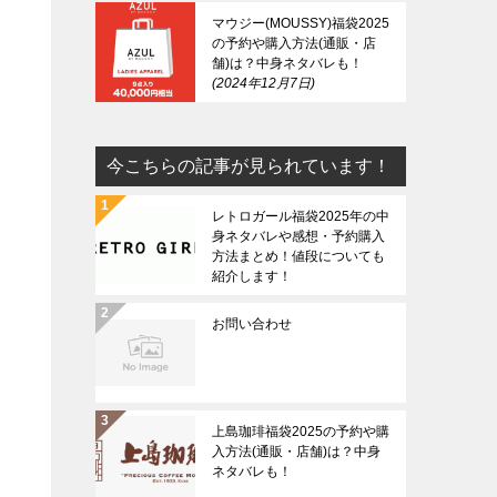
マウジー(MOUSSY)福袋2025
の予約や購入方法(通販・店
舗)は？中身ネタバレも！
2024年12月7日
今こちらの記事が見られています！
レトロガール福袋2025年の中
身ネタバレや感想・予約購入
方法まとめ！値段についても
紹介します！
お問い合わせ
上島珈琲福袋2025の予約や購
入方法(通販・店舗)は？中身
ネタバレも！