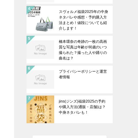
スヴォルメ福袋2025年の中身
ネタバレや感想・予約購入方
法まとめ！値段についても紹
介します！
橋本環奈の奇跡の一枚の高画
質な写真は年齢が何歳のいつ
撮られた？撮った人や踊りの
曲名は？
プライバシーポリシーと運営
者情報
jins(ジンズ)福袋2025の予約
や購入方法(通販・店舗)は？
中身ネタバレも！