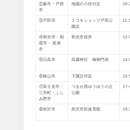
②蕨市・戸田
地蔵の小径付近
10:
市
③戸田市
ドコモショップ戸田公
11:
園店
④和光市・朝
和光市役所
12:
霞市・ 新座
市
⑤日高市
高麗神社 御神門前
14:
⑥狭山市
下諏訪付近
15:
⑦富士見市・
つるせ西ゆうゆうの丘
17:
三芳町・ふじ
公園
み野市
⑧所沢市
所沢市民体育館
19: