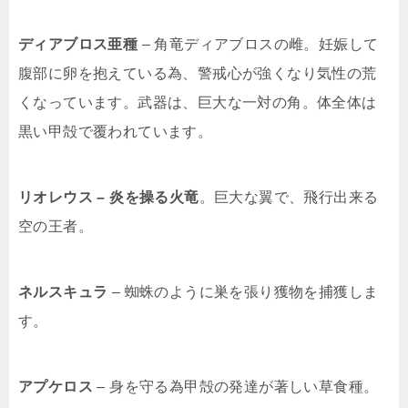
ディアブロス亜種
– 角竜ディアブロスの雌。妊娠して
腹部に卵を抱えている為、警戒心が強くなり気性の荒
くなっています。武器は、巨大な一対の角。体全体は
黒い甲殻で覆われています。
リオレウス – 炎を操る火竜
。巨大な翼で、飛行出来る
空の王者。
ネルスキュラ
– 蜘蛛のように巣を張り獲物を捕獲しま
す。
アプケロス
– 身を守る為甲殻の発達が著しい草食種。