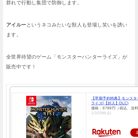
群れで行動し集団で防御します。
アイルー
というネコみたいな獣人も登場し笑いを誘い
ます。
全世界待望のゲーム「モンスターハンターライズ」が
販売中です！
【早期予約特典】モンスタ
ライズ(【封入】DLC)
価格：8789円（税込、送料
1/3/25時点)