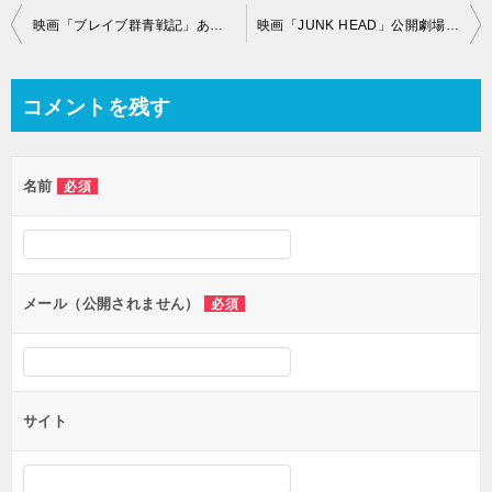
投
映画「ブレイブ群青戦記」あらすじやネタバレ感想は？口コミも紹介！
映画「JUNK HEAD」公開劇場や上映時間は？あらすじや「ジャンクヘッド」の意味も紹介！
稿
ナ
コメントを残す
ビ
ゲ
名前
必須
ー
シ
ョ
ン
メール（公開されません）
必須
サイト