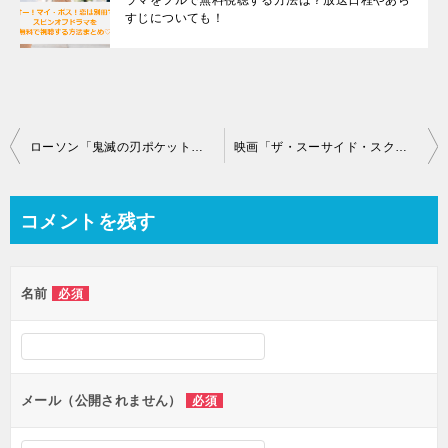
すじについても！
投
ローソン「鬼滅の刃ポケット手帳」店頭プレゼントはいつから？全種類や対象商品を紹介！
映画「ザ・スーサイド・スクワッド 極 悪党、集結」ジョーカーの活躍は？あらすじや楽曲サントラも紹介!
稿
ナ
コメントを残す
ビ
ゲ
名前
必須
ー
シ
ョ
ン
メール（公開されません）
必須