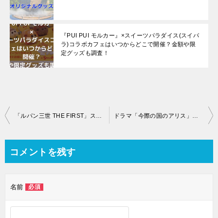
『PUI PUI モルカー』×スイーツパラダイス(スイパ
ラ)コラボカフェはいつからどこで開催？金額や限
定グッズも調査！
投
「ルパン三世 THE FIRST」ストーリー最後のネタバレと時代背景の紹介！
ドラマ「今際の国のアリス」あらすじやキャストと1話2話のネタバレ感想を紹介！
稿
ナ
コメントを残す
ビ
ゲ
名前
必須
ー
シ