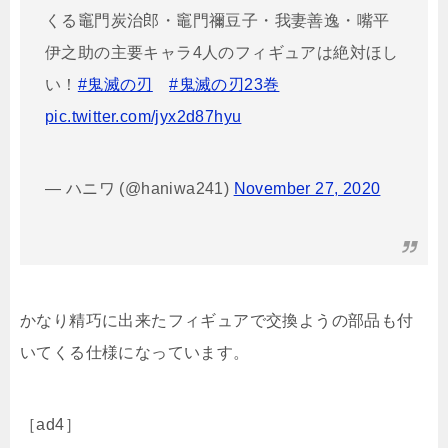
くる竈門炭治郎・竈門禰豆子・我妻善逸・嘴平
伊之助の主要キャラ4人のフィギュアは絶対ほし
い！
#鬼滅の刃
#鬼滅の刃23巻
pic.twitter.com/jyx2d87hyu
— ハニワ (@haniwa241)
November 27, 2020
かなり精巧に出来たフィギュアで交換ようの部品も付
いてくる仕様になっています。
［ad4］