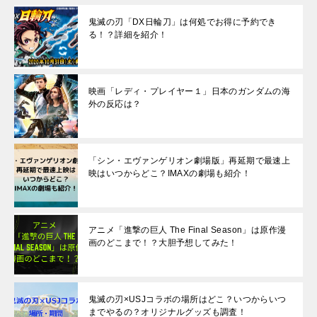
鬼滅の刃「DX日輪刀」は何処でお得に予約でき
る！？詳細を紹介！
映画「レディ・プレイヤー１」日本のガンダムの海
外の反応は？
「シン・エヴァンゲリオン劇場版」再延期で最速上
映はいつからどこ？IMAXの劇場も紹介！
アニメ「進撃の巨人 The Final Season」は原作漫
画のどこまで！？大胆予想してみた！
鬼滅の刃×USJコラボの場所はどこ？いつからいつ
までやるの？オリジナルグッズも調査！