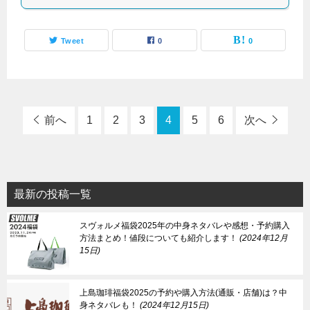
Tweet
0
0
前へ
1
2
3
4
5
6
次へ
最新の投稿一覧
スヴォルメ福袋2025年の中身ネタバレや感想・予約購入
方法まとめ！値段についても紹介します！
2024年12月
15日
上島珈琲福袋2025の予約や購入方法(通販・店舗)は？中
身ネタバレも！
2024年12月15日