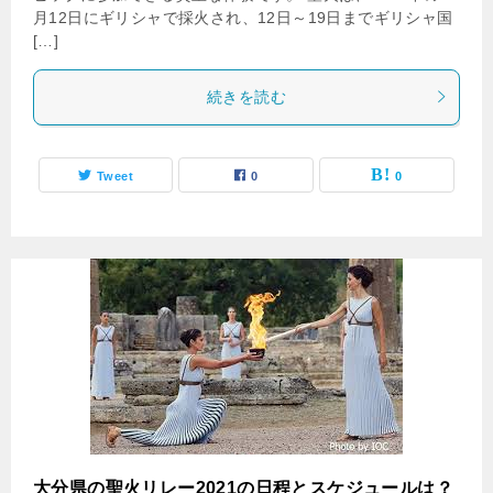
月12日にギリシャで採火され、12日～19日までギリシャ国
[…]
続きを読む
Tweet
0
0
大分県の聖火リレー2021の日程とスケジュールは？