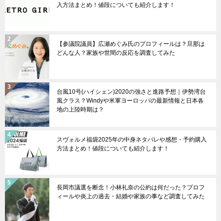
入方法まとめ！値段についても紹介します！
【参議院議員】広瀬めぐみ氏のプロフィールは？旦那は
どんな人？家族や世間の反応を調査してみた
台風10号(ハイシェン)2020の強さと進路予想｜伊勢湾台
風クラス？Windyや米軍ヨーロッパの最新情報と日本各
地の上陸時期は？
スヴォルメ福袋2025年の中身ネタバレや感想・予約購入
方法まとめ！値段についても紹介します！
長岡市議選を断念！小林礼奈の公約は何だった？プロフ
ィールや炎上の過去・結婚や家族の事など調査してみた